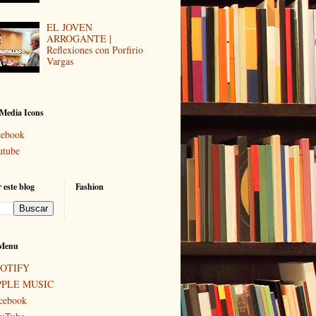
EL JOVEN
ARROGANTE |
Reflexiones con Porfirio
Vargas
 Media Icons
cebook
utube
 este blog
Fashion
Menu
POTIFY
PPLE MUSIC
cebook