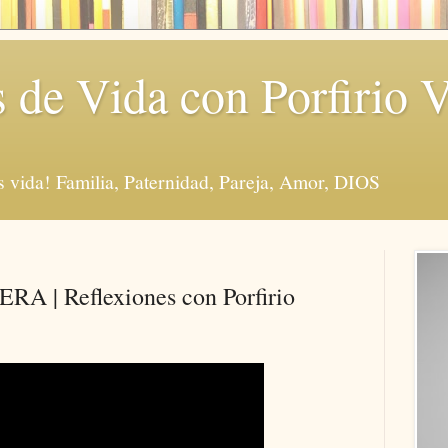
s de Vida con Porfirio 
vida! Familia, Paternidad, Pareja, Amor, DIOS
| Reflexiones con Porfirio