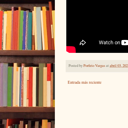
Posted by
Porfirio Vargas
at
abril 03, 20
Entrada más reciente