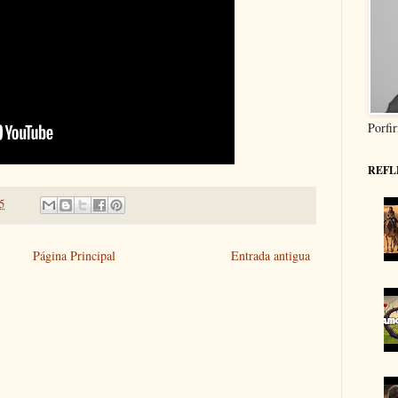
Porfi
REFL
25
Página Principal
Entrada antigua