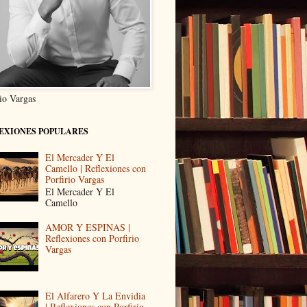
rio Vargas
EXIONES POPULARES
El Mercader Y El
Camello | Reflexiones con
Porfirio Vargas
El Mercader Y El
Camello
AMOR Y ESPINAS |
Reflexiones con Porfirio
Vargas
El Alfarero Y La Envidia
| Reflexiones con Porfirio