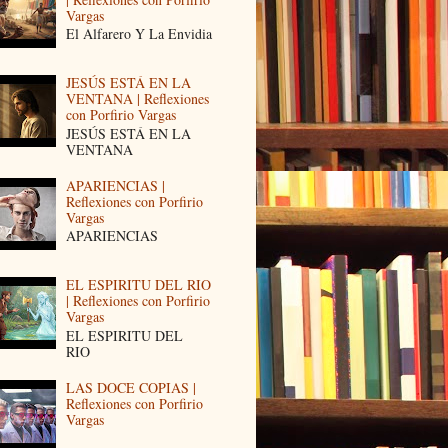
Vargas
El Alfarero Y La Envidia
JESÚS ESTÁ EN LA
VENTANA | Reflexiones
con Porfirio Vargas
JESÚS ESTÁ EN LA
VENTANA
APARIENCIAS |
Reflexiones con Porfirio
Vargas
APARIENCIAS
EL ESPIRITU DEL RIO
| Reflexiones con Porfirio
Vargas
EL ESPIRITU DEL
RIO
LAS DOCE COPIAS |
Reflexiones con Porfirio
Vargas