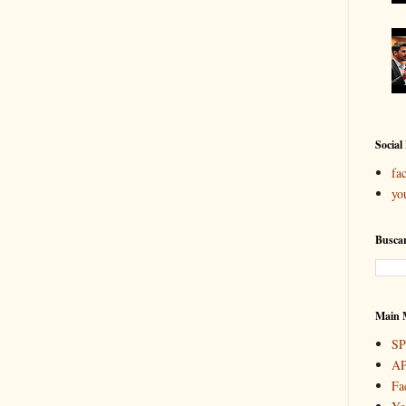
Social
fa
yo
Buscar
Main 
S
A
Fa