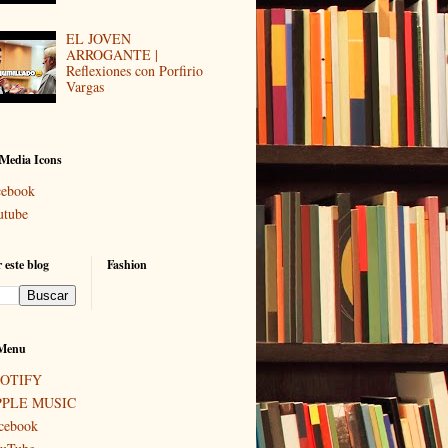
EL JOVEN
ARROGANTE |
Reflexiones con Porfirio
Vargas
 Media Icons
cebook
utube
 este blog
Fashion
Menu
POTIFY
PPLE MUSIC
cebook