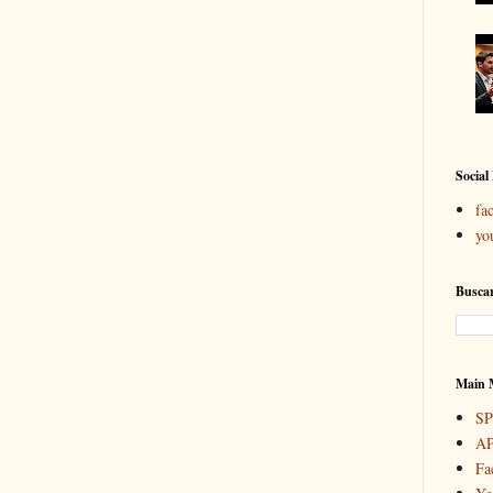
Social
fa
yo
Buscar
Main 
S
A
Fa