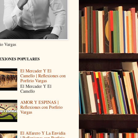
rio Vargas
EXIONES POPULARES
El Mercader Y El
Camello | Reflexiones con
Porfirio Vargas
El Mercader Y El
Camello
AMOR Y ESPINAS |
Reflexiones con Porfirio
Vargas
El Alfarero Y La Envidia
| Reflexiones con Porfirio