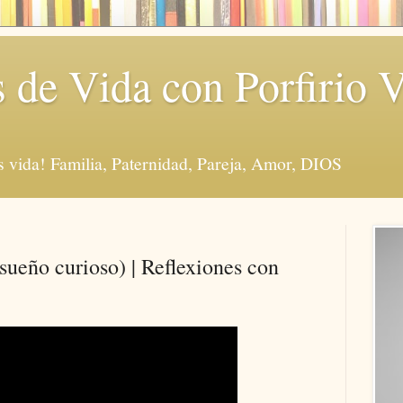
s de Vida con Porfirio 
vida! Familia, Paternidad, Pareja, Amor, DIOS
sueño curioso) | Reflexiones con