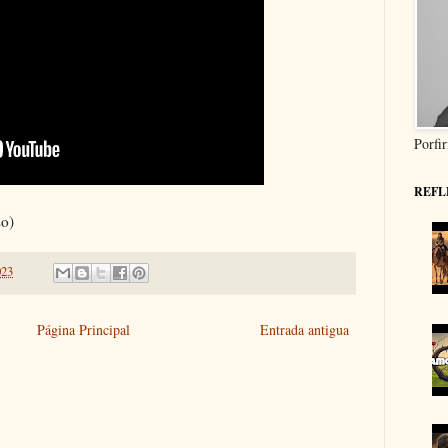
Porfi
REFL
so)
023
Página Principal
Entrada antigua