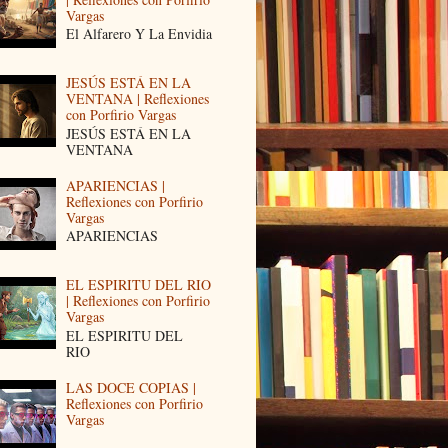
Vargas
El Alfarero Y La Envidia
JESÚS ESTÁ EN LA
VENTANA | Reflexiones
con Porfirio Vargas
JESÚS ESTÁ EN LA
VENTANA
APARIENCIAS |
Reflexiones con Porfirio
Vargas
APARIENCIAS
EL ESPIRITU DEL RIO
| Reflexiones con Porfirio
Vargas
EL ESPIRITU DEL
RIO
LAS DOCE COPIAS |
Reflexiones con Porfirio
Vargas