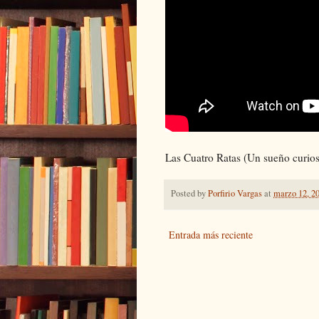
Las Cuatro Ratas (Un sueño curio
Posted by
Porfirio Vargas
at
marzo 12, 2
Entrada más reciente