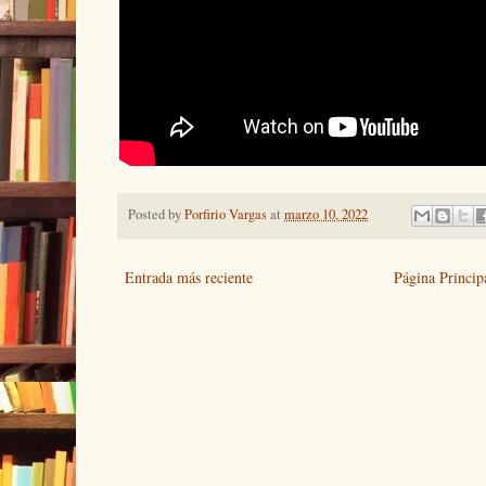
Posted by
Porfirio Vargas
at
marzo 10, 2022
Entrada más reciente
Página Princip