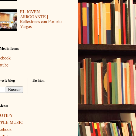
EL JOVEN
ARROGANTE |
Reflexiones con Porfirio
Vargas
 Media Icons
cebook
utube
 este blog
Fashion
Menu
POTIFY
PPLE MUSIC
cebook