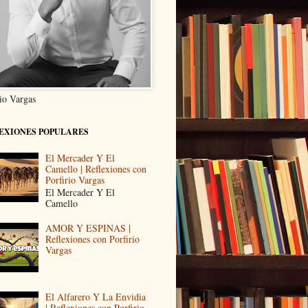
rio Vargas
EXIONES POPULARES
El Mercader Y El
Camello | Reflexiones con
Porfirio Vargas
El Mercader Y El
Camello
AMOR Y ESPINAS |
Reflexiones con Porfirio
Vargas
El Alfarero Y La Envidia
| Reflexiones con Porfirio