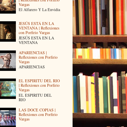
Vargas
El Alfarero Y La Envidia
JESÚS ESTÁ EN LA
VENTANA | Reflexiones
con Porfirio Vargas
JESÚS ESTÁ EN LA
VENTANA
APARIENCIAS |
Reflexiones con Porfirio
Vargas
APARIENCIAS
EL ESPIRITU DEL RIO
| Reflexiones con Porfirio
Vargas
EL ESPIRITU DEL
RIO
LAS DOCE COPIAS |
Reflexiones con Porfirio
Vargas