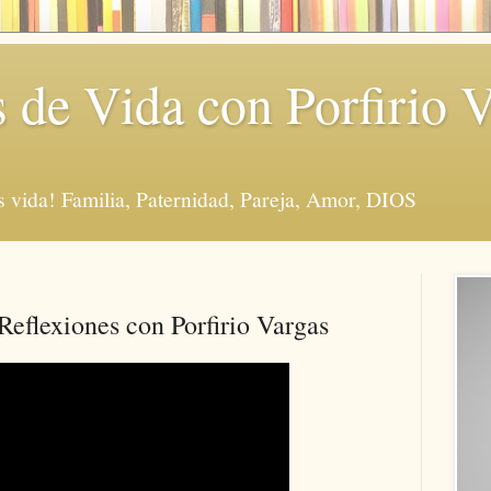
s de Vida con Porfirio 
vida! Familia, Paternidad, Pareja, Amor, DIOS
lexiones con Porfirio Vargas