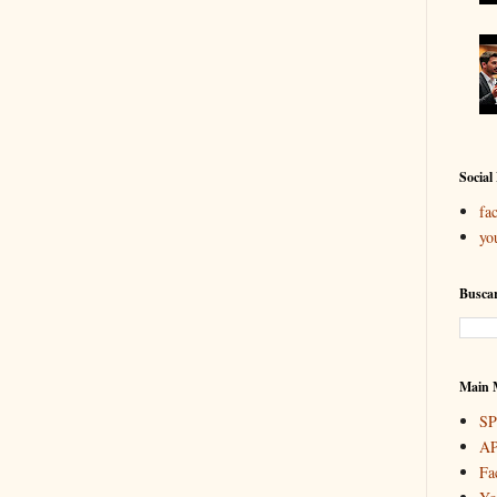
Social
fa
yo
Buscar
Main 
S
A
Fa