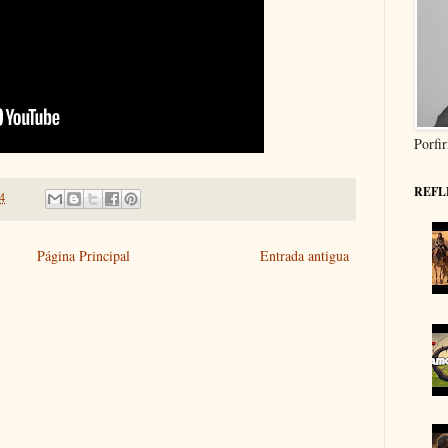
Porfi
REFL
4
Página Principal
Entrada antigua