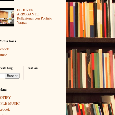
EL JOVEN
ARROGANTE |
Reflexiones con Porfirio
Vargas
 Media Icons
cebook
utube
 este blog
Fashion
Menu
POTIFY
PPLE MUSIC
cebook