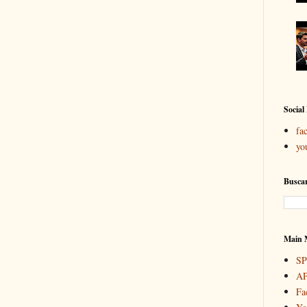
Social
fa
yo
Buscar
Main 
S
A
Fa