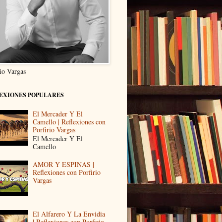
rio Vargas
EXIONES POPULARES
El Mercader Y El
Camello | Reflexiones con
Porfirio Vargas
El Mercader Y El
Camello
AMOR Y ESPINAS |
Reflexiones con Porfirio
Vargas
El Alfarero Y La Envidia
| Reflexiones con Porfirio