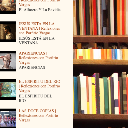
Vargas
El Alfarero Y La Envidia
JESÚS ESTÁ EN LA
VENTANA | Reflexiones
con Porfirio Vargas
JESÚS ESTÁ EN LA
VENTANA
APARIENCIAS |
Reflexiones con Porfirio
Vargas
APARIENCIAS
EL ESPIRITU DEL RIO
| Reflexiones con Porfirio
Vargas
EL ESPIRITU DEL
RIO
LAS DOCE COPIAS |
Reflexiones con Porfirio
Vargas