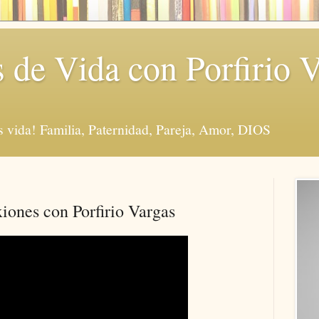
s de Vida con Porfirio 
vida! Familia, Paternidad, Pareja, Amor, DIOS
ones con Porfirio Vargas