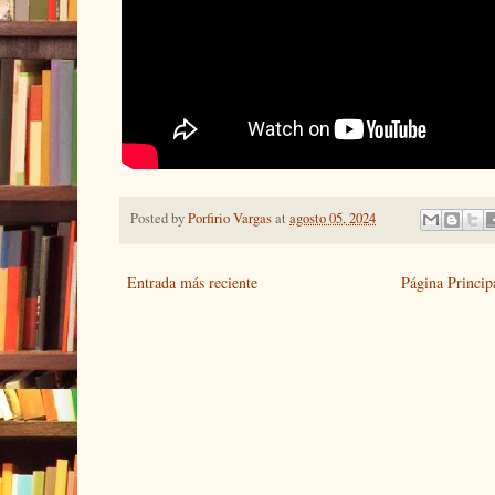
Posted by
Porfirio Vargas
at
agosto 05, 2024
Entrada más reciente
Página Princip