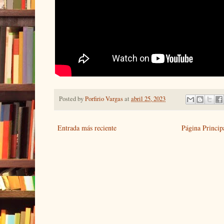
Posted by
Porfirio Vargas
at
abril 25, 2023
Entrada más reciente
Página Princip