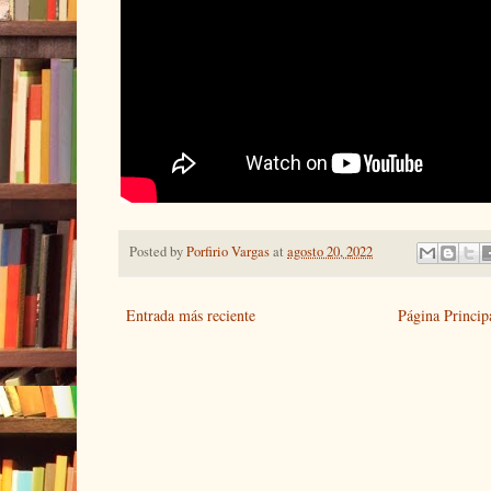
Posted by
Porfirio Vargas
at
agosto 20, 2022
Entrada más reciente
Página Princip