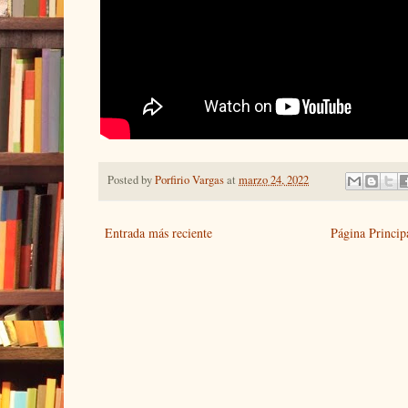
Posted by
Porfirio Vargas
at
marzo 24, 2022
Entrada más reciente
Página Princip