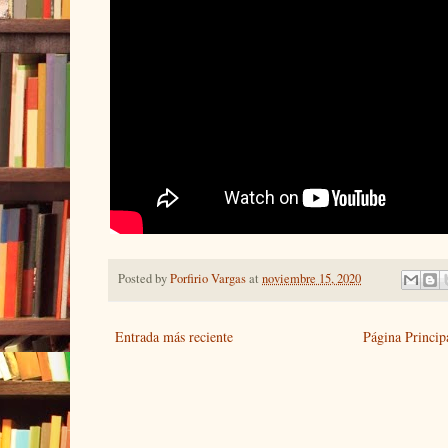
Posted by
Porfirio Vargas
at
noviembre 15, 2020
Entrada más reciente
Página Princip